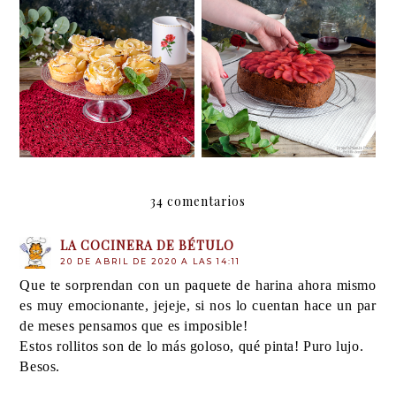
Bizcocho de manzana
Rosas de manzana y
con almíbar de frutos
hojaldre con mermelada
rojos para san Valentín
34 comentarios
LA COCINERA DE BÉTULO
20 DE ABRIL DE 2020 A LAS 14:11
Que te sorprendan con un paquete de harina ahora mismo
es muy emocionante, jejeje, si nos lo cuentan hace un par
de meses pensamos que es imposible!
Estos rollitos son de lo más goloso, qué pinta! Puro lujo.
Besos.