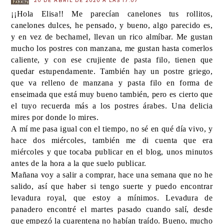
20 DE ABRIL DE 2020 A LAS 17:07
¡¡Hola Elisa!! Me parecían canelones tus rollitos,
canelones dulces, he pensado, y bueno, algo parecido es,
y en vez de bechamel, llevan un rico almíbar. Me gustan
mucho los postres con manzana, me gustan hasta comerlos
caliente, y con ese crujiente de pasta filo, tienen que
quedar estupendamente. También hay un postre griego,
que va relleno de manzana y pasta filo en forma de
enseimada que está muy bueno también, pero es cierto que
el tuyo recuerda más a los postres árabes. Una delicia
mires por donde lo mires.
A mí me pasa igual con el tiempo, no sé en qué día vivo, y
hace dos miércoles, también me di cuenta que era
miércoles y que tocaba publicar en el blog, unos minutos
antes de la hora a la que suelo publicar.
Mañana voy a salir a comprar, hace una semana que no he
salido, así que haber si tengo suerte y puedo encontrar
levadura royal, que estoy a mínimos. Levadura de
panadero encontré el martes pasado cuando salí, desde
que empezó la cuarentena no habían traído. Bueno, mucho