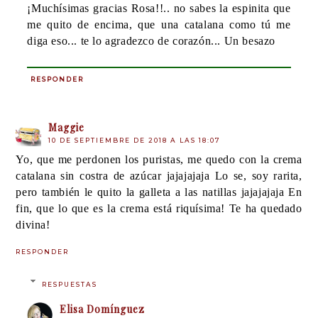
¡Muchísimas gracias Rosa!!.. no sabes la espinita que
me quito de encima, que una catalana como tú me
diga eso... te lo agradezco de corazón... Un besazo
RESPONDER
Maggie
10 DE SEPTIEMBRE DE 2018 A LAS 18:07
Yo, que me perdonen los puristas, me quedo con la crema
catalana sin costra de azúcar jajajajaja Lo se, soy rarita,
pero también le quito la galleta a las natillas jajajajaja En
fin, que lo que es la crema está riquísima! Te ha quedado
divina!
RESPONDER
RESPUESTAS
Elisa Domínguez