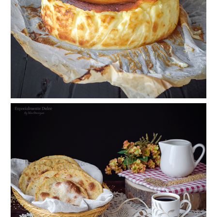
gluten y mezcla de quesos)
Tortas de aceite hojaldradas con anís y
sésamo