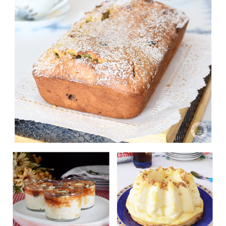
Fanouropita
Risengrysgrøt (Gachas
Pudim Molotov
de arroz Noruegas)